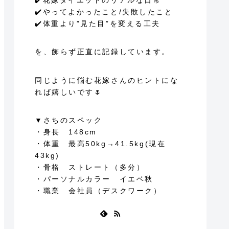
✔️花嫁ダイエットのリアルな日常
✔️やってよかったこと/失敗したこと
✔️体重より”見た目”を変える工夫
を、飾らず正直に記録しています。
同じように悩む花嫁さんのヒントにな
れば嬉しいです🌷
▼さちのスペック
・身長 148cm
・体重 最高50kg→41.5kg(現在
43kg)
・骨格 ストレート（多分）
・パーソナルカラー イエベ秋
・職業 会社員（デスクワーク）