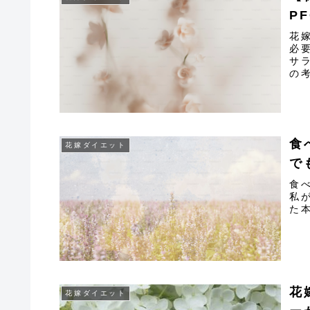
P
花
必
サ
の
食
花嫁ダイエット
で
食
私
た
花
花嫁ダイエット