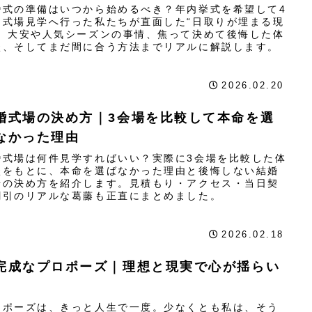
婚式の準備はいつから始めるべき？年内挙式を希望して4
に式場見学へ行った私たちが直面した“日取りが埋まる現
”。大安や人気シーズンの事情、焦って決めて後悔した体
談、そしてまだ間に合う方法までリアルに解説します。
2026.02.20
婚式場の決め方｜3会場を比較して本命を選
なかった理由
婚式場は何件見学すればいい？実際に3会場を比較した体
談をもとに、本命を選ばなかった理由と後悔しない結婚
場の決め方を紹介します。見積もり・アクセス・当日契
割引のリアルな葛藤も正直にまとめました。
2026.02.18
完成なプロポーズ｜理想と現実で心が揺らい
ロポーズは、きっと人生で一度。少なくとも私は、そう