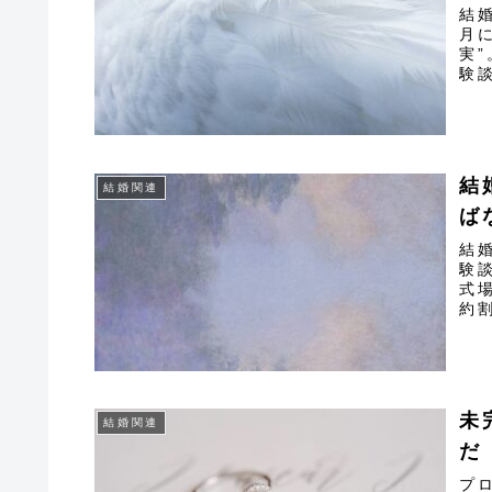
結
月
実
験
結
結婚関連
ば
結
験
式
約
未
結婚関連
だ
プ