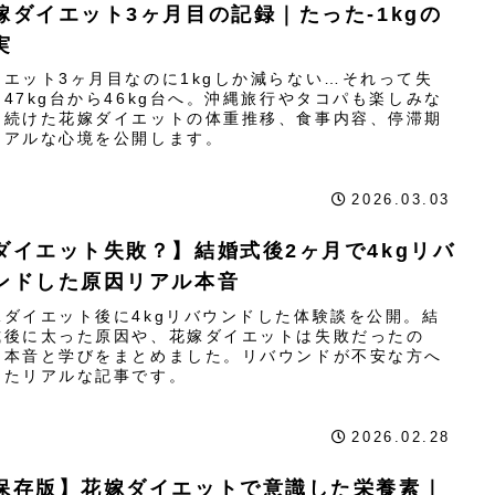
嫁ダイエット3ヶ月目の記録｜たった-1kgの
実
イエット3ヶ月目なのに1kgしか減らない…それって失
？47kg台から46kg台へ。沖縄旅行やタコパも楽しみな
ら続けた花嫁ダイエットの体重推移、食事内容、停滞期
リアルな心境を公開します。
2026.03.03
ダイエット失敗？】結婚式後2ヶ月で4kgリバ
ンドした原因リアル本音
嫁ダイエット後に4kgリバウンドした体験談を公開。結
式後に太った原因や、花嫁ダイエットは失敗だったの
、本音と学びをまとめました。リバウンドが不安な方へ
けたリアルな記事です。
2026.02.28
保存版】花嫁ダイエットで意識した栄養素｜