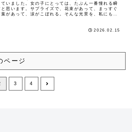
っていました。女の子にとっては、たぶん一番憧れる瞬
だと思います。サプライズで、花束があって、まっすぐ
言葉があって、涙がこぼれる。そんな光景を、私にもい
か来るその瞬間を期待して思い描...
2026.02.15
のページ
次
2
3
4
へ