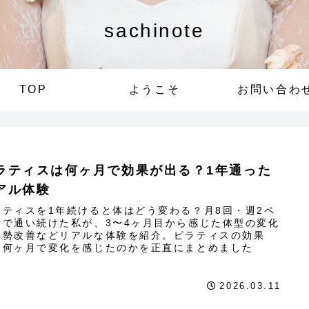
sachinote
TOP
ようこそ
お問い合わ
ラティスは何ヶ月で効果が出る？1年通った
アル体験
ラティスを1年続けると体はどう変わる？月8回・週2ペ
スで通い続けた私が、3〜4ヶ月目から感じた体型の変化
姿勢改善などリアルな体験を紹介。ピラティスの効果
、何ヶ月で変化を感じたのかを正直にまとめました
2026.03.11