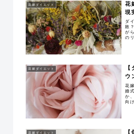
花
花嫁ダイエット
現
ダ
敗
が
の
【
花嫁ダイエット
ウ
花
婚
か
向
【
花嫁ダイエット