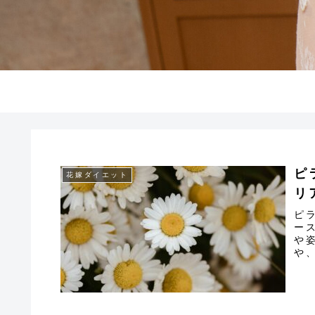
ピ
花嫁ダイエット
リ
ピ
ー
や
や