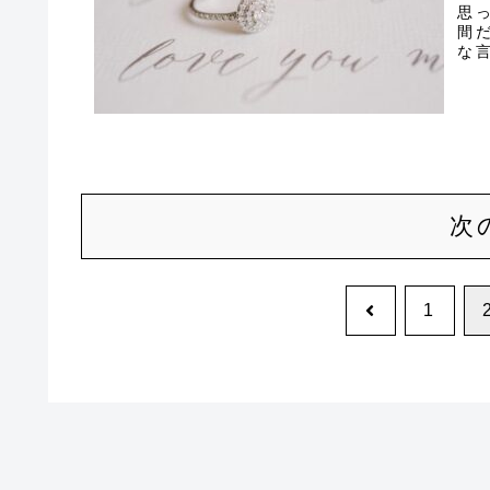
思
間
な
つ
次
前
1
へ