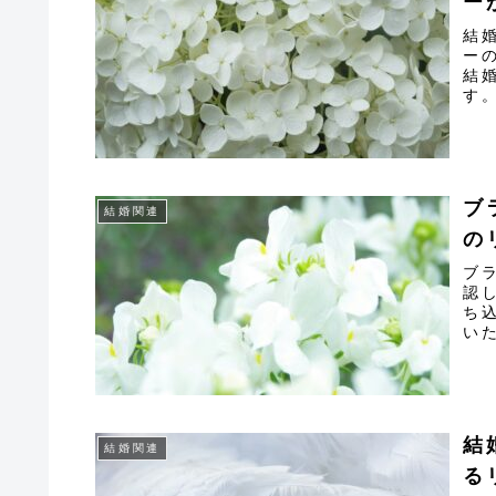
ー
結
ー
結
す
ブ
結婚関連
の
ブ
認
ち
い
結
結婚関連
る