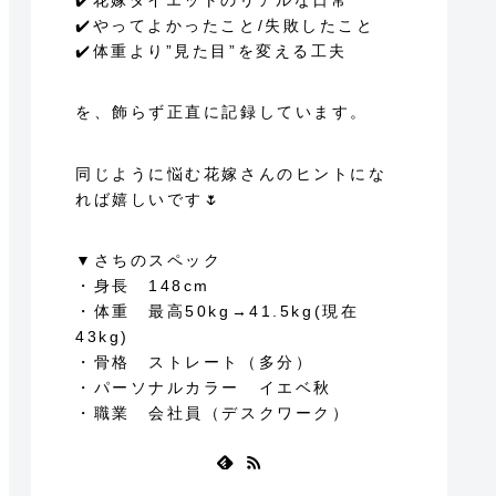
✔️花嫁ダイエットのリアルな日常
✔️やってよかったこと/失敗したこと
✔️体重より”見た目”を変える工夫
を、飾らず正直に記録しています。
同じように悩む花嫁さんのヒントにな
れば嬉しいです🌷
▼さちのスペック
・身長 148cm
・体重 最高50kg→41.5kg(現在
43kg)
・骨格 ストレート（多分）
・パーソナルカラー イエベ秋
・職業 会社員（デスクワーク）