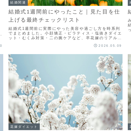
結婚関連
結婚式1週間前にやったこと｜見た目を仕
上げる最終チェックリスト
し
結婚式1週間前に実際にやった美容や過ごし方を時系列
。
でまとめました。小顔矯正・ピラティス・塩抜きダイエ
ジ
ット・むくみ対策・二の腕ケアなど、卒花嫁のリアルな
綴
最終仕上げ記録を紹介します。
10
2026.05.09
花嫁ダイエット