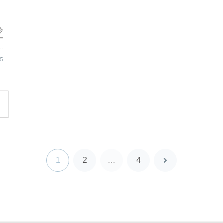
今
ー
最
.
15
1
2
…
4
次
へ