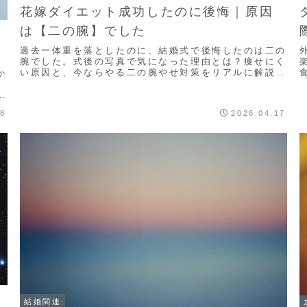
花嫁ダイエット成功したのに後悔｜原因
は【二の腕】でした
過去一体重を落としたのに、結婚式で後悔したのは二の
腕でした。式後の写真で気になった理由とは？痩せにく
い原因と、今ならやる二の腕やせ対策をリアルに解説し
か
ます。
を
し
18
2026.04.17
結婚関連