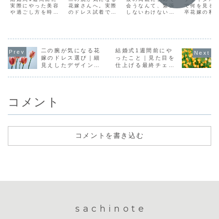
チェックリス
実際にやった美容
インとNG例
花嫁さんへ。実際
服装・当日の
会うなんて、緊張
ル体験談
で何を見る
や過ごし方を時系
のドレス試着で分
しないわけないで
卒花嫁の私
ト
流れ
列でまとめまし
かった、細く見え
すよね。どんなこ
に確認した
た。小顔矯正・ピ
るデザインと太く
と聞かれるか
クポイント
ラティス・塩抜き
見えてしまうNG例
な、、、ちゃんと
開。アクセ
ダイエット・むく
をリアルに紹介。
話せるかな、、、
場設備・持
み対策・二の腕ケ
骨格ストレートの
失態しないように
条件・見積
アなど、卒花嫁の
二の腕が気になる花
体験をもとに、後
結婚式1週間前にや
しないと、、、な
注意点まで
リアルな最終仕上
悔しないドレス選
どなど不安だらけ
選びで後悔
嫁のドレス選び｜細
ったこと｜見た目を
げ記録を紹介しま
びのポイントをま
ですよね。そんな
ための具体
見えしたデザインと
仕上げる最終チェッ
す。
とめました。
ドキドキな1日の
ツを紹介し
NG例
クリスト
出来事をお話しし
ようと思いますの
で、同じく、これ
からあいさつに行
コメント
くという方の少し
でも力になれたら
嬉しいです。
コメントを書き込む
sachinote