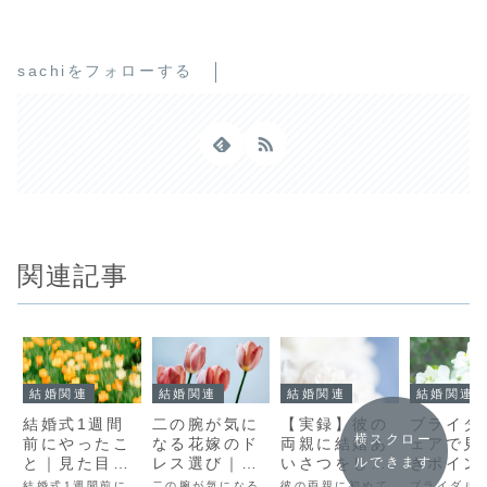
sachiをフォローする
関連記事
結婚関連
結婚関連
結婚関連
結婚関連
結婚式1週間
二の腕が気に
【実録】彼の
ブライダ
横スクロー
前にやったこ
なる花嫁のド
両親に結婚あ
ェアで見
と｜見た目を
レス選び｜細
いさつをした
きポイン
ルできます
仕上げる最終
見えしたデザ
日の話|遠方・
卒花嫁の
結婚式1週間前に
二の腕が気になる
彼の両親に初めて
ブライダル