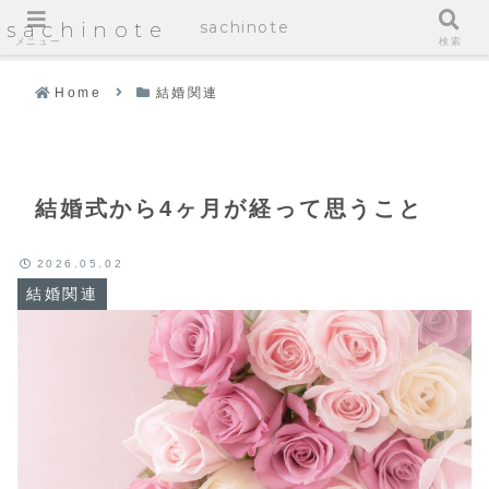
sachinote
sachinote
メニュー
検索
Home
結婚関連
結婚式から4ヶ月が経って思うこと
2026.05.02
結婚関連